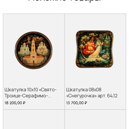
Шкатулка 10х10 «Свято-
Шкатулка 08х08
Троице-Серафимо-
«Снегурочка» арт. 64,12
Дивеевский монастырь»
18 200,00
₽
13 700,00
₽
арт. 198,2