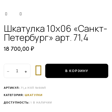
ПЕТЕРБУРГ"
АРТ.
71,4
КОЛ-
ВО
Шкатулка 10х06 «Санкт-
Петербург» арт. 71,4
18 700,00
₽
В КОРЗИНУ
АРТИКУЛ:
71,4 НХП №509Л
КАТЕГОРИЯ:
ШКАТУЛКИ
ДОСТУПНОСТЬ:
1 В НАЛИЧИИ