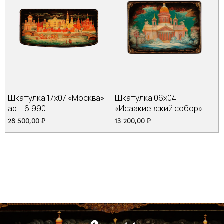
Шкатулка 17х07 «Москва»
Шкатулка 06х04
арт. 6,990
«Исаакиевский собор»
арт.142,1
28 500,00
₽
13 200,00
₽