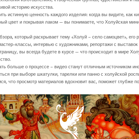
ивой историю искусства.
ть истинную ценность каждого изделия: когда вы видите, как к
ный цвет и покрывая лаком — вы понимаете, что Холуйская мини
зора, который раскрывает тему «Холуй – село самоцвет», его 
астер-классы, интервью с художниками, репортажи с выставок и
раницу, вы всегда будете в курсе — что происходит в мире Хо
ство.
ать больше о процессе – видео станут отличным источником ин
ься при выборе шкатулки, тарелки или панно с холуйской росп
мся, что просмотр материалов вдохновит вас, поможет глубже 