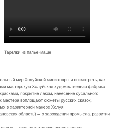
Тарелки из папье-маше
тельный мир Холуйской миниатюры и посмотреть, как
вами мастерскую Холуйская художественная фабрика
красками, покрытие лаком, нанесение сусального
ак мастера воплощают сюжеты русских сказок,
ых в характерной манере Холуя.
ановская область) — о зарождении промысла, развитии
аграды» — каждая категория представлена