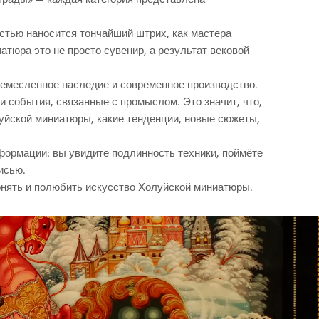
истью наносится тончайший штрих, как мастера
атюра это не просто сувенир, а результат вековой
ремесленное наследие и современное производство.
 события, связанные с промыслом. Это значит, что,
луйской миниатюры, какие тенденции, новые сюжеты,
формации: вы увидите подлинность техники, поймёте
исью.
понять и полюбить искусство Холуйской миниатюры.