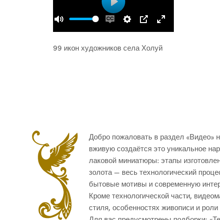
Play
00:00
Play
Mute
Enable
Settings
PIP
Enter
captions
fullscreen
99 икон художников села Холуй
Добро пожаловать в раздел «Видео» н
вживую создаётся это уникальное на
лаковой миниатюры: этапы изготовлен
золота — весь технологический проце
бытовые мотивы и современную интер
Кроме технологической части, видеом
стиля, особенностях живописи и роли
Для вас предусмотрены подборки: «Те