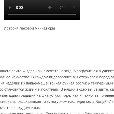
История лаковой миниатюры
ашего сайта — здесь вы сможете наглядно погрузиться в удиви
родное искусство. В каждом видеоролике мы открываем перед 
ия изделий из папье-маше, тонкая ручная роспись темперными 
сс становится живым и понятным. В наших видео вы увидите, к
претацию традиций на шкатулках, тарелках и панно, выполненн
атериалы рассказывают о культурном наследии села Холуй (Ив
 мастеров-художников.
хнология изготовления», «Творческая группа», «Достижения и н