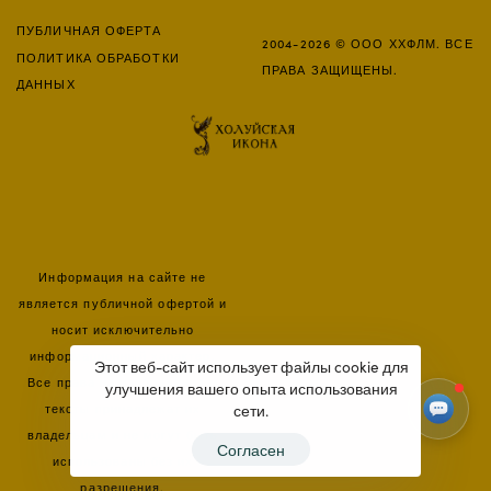
ПУБЛИЧНАЯ ОФЕРТА
2004-2026 © ООО ХХФЛМ. ВСЕ
ПОЛИТИКА ОБРАБОТКИ
ПРАВА ЗАЩИЩЕНЫ.
ДАННЫХ
Информация на сайте не
является публичной офертой и
носит исключительно
информационный характер.
Этот веб-сайт использует файлы cookie для
Все права на изображения и
улучшения вашего опыта использования
тексты принадлежат их
сети.
владельцам и не могут быть
Согласен
использованы без их
разрешения.