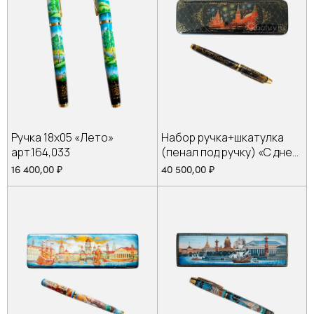
Ручка 18х05 «Лето»
Набор ручка+шкатулка
арт.164,033
(пенал под ручку) «С днем
Победы» арт. 6,344
16 400,00
₽
40 500,00
₽