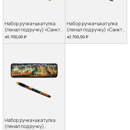
Набор ручка+шкатулка
Набор ручка+шкатулка
(пенал под ручку) «Санкт-
(пенал под ручку) «Санкт-
Петербург» арт. 71,065
Петербург» арт.71,117
45 700,00
₽
42 700,00
₽
Набор ручка+шкатулка
(пенал под ручку)