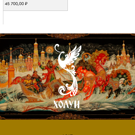
«Москва» арт.6,059
45 700,00
₽