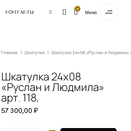
0
Меню
Контакты
КАТУЛКА
Главная
Шкатулки
Шкатулка 24х08 «Руслан и Людмила» ар
4Х08
РУСЛАН
И
Шкатулка 24х08
ЛЮДМИЛА"
РТ.
«Руслан и Людмила»
18,
ОЛ-
арт. 118,
ВО
57 300,00
₽