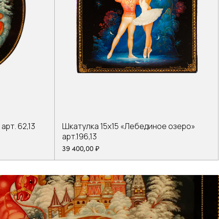
Шкатулка 15х15 «Лебединое озеро»
рт. 62,13
арт.196,13
39 400,00
₽