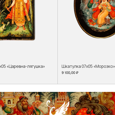
х05 «Царевна-лягушка»
Шкатулка 07х05 «Морозко» а
9 100,00
₽