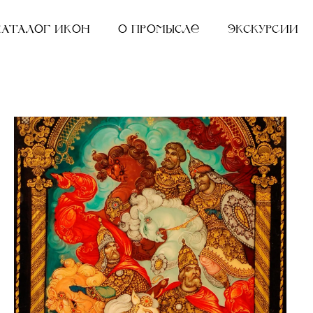
Каталог икон
О промысле
Экскурсии
Ш
2
"
А
1
К