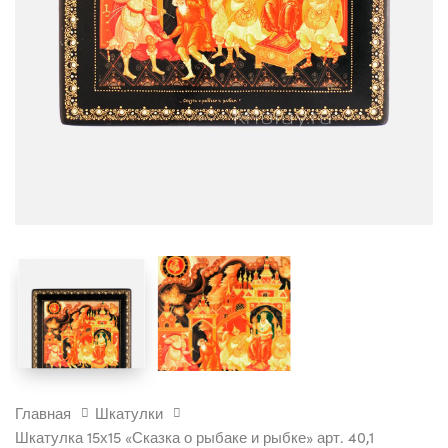
ШКАТУЛКА
Главная
Шкатулки
15Х15
Шкатулка 15х15 «Сказка о рыбаке и рыбке» арт. 40,1
"СКАЗКА