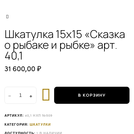
О
РЫБАКЕ
И
РЫБКЕ"
АРТ.
Шкатулка 15х15 «Сказка
40,1
КОЛ-
о рыбаке и рыбке» арт.
ВО
40,1
31 600,00
₽
В КОРЗИНУ
АРТИКУЛ:
40,1 НХП №509
КАТЕГОРИЯ:
ШКАТУЛКИ
ДОСТУПНОСТЬ:
1 В НАЛИЧИИ