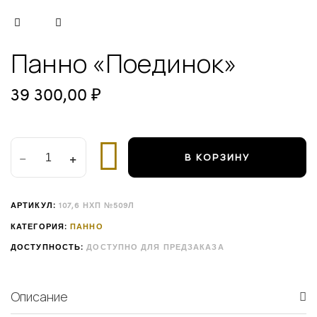
ВО
Панно «Поединок»
39 300,00
₽
В КОРЗИНУ
АРТИКУЛ:
107,6 НХП №509Л
КАТЕГОРИЯ:
ПАННО
ДОСТУПНОСТЬ:
ДОСТУПНО ДЛЯ ПРЕДЗАКАЗА
Описание