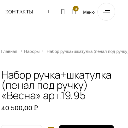
0
Меню
Контакты
НАБОР
Главная
Наборы
Набор ручка+шкатулка (пенал под ручку)
УЧКА+ШКАТУЛКА
ПЕНАЛ
ПОД
Набор ручка+шкатулка
УЧКУ)
ВЕСНА"
(пенал под ручку)
РТ.19,95
ОЛ-
«Весна» арт.19,95
ВО
40 500,00
₽