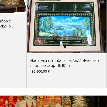
абор с
х12х13
Настольный набор 35х25х13 «Русские
просторы» арт.19.109а
196 800,00
₽