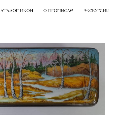
Каталог икон
О промысле
Экскурсии
Р
(
Р
"
А
К