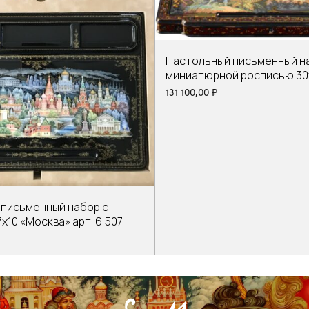
Настольный письменный н
миниатюрной росписью 30
«Охота» арт.109,73
131 100,00
₽
 письменный набор с
х10 «Москва» арт. 6,507