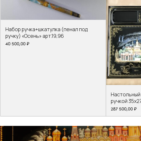
Набор ручка+шкатулка (пенал под
ручку) «Осень» арт.19,96
40 500,00
₽
Настольный
ручкой 35х27
287 500,00
₽